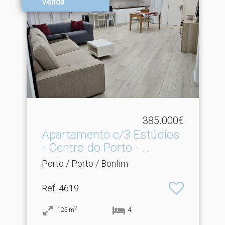
Venda
385.000€
Apartamento c/3 Estúdios
- Centro do Porto - .​..
Porto / Porto / Bonfim
Ref
: 4619
2
125
m
4