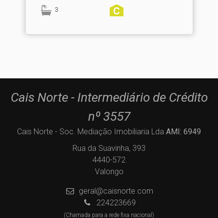
3
Cais Norte - Intermediário de Crédito
nº 3557
Cais Norte - Soc. Mediação Imobiliaria Lda
AMI: 6949
Rua da Suavinha, 393
4440-572
Valongo
geral@caisnorte.com
224223669
(Chamada para a rede fixa nacional)