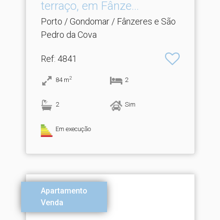
terraço, em Fânze.​..
Porto / Gondomar / Fânzeres e São
Pedro da Cova
Ref
: 4841
2
84
m
2
2
Sim
Em execução
Apartamento
Venda